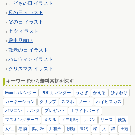
こどもの日 イラスト
母の日 イラスト
父の日 イラスト
七夕 イラスト
暑中見舞い
敬老の日 イラスト
ハロウィン イラスト
クリスマス イラスト
キーワードから無料素材を探す
Excelカレンダー
PDFカレンダー
うさぎ
かえる
ひまわり
カーネーション
クリップ
スマホ
ノート
ハイビスカス
パソコン
パンダ
プレゼント
ホワイトボード
マスキングテープ
メダル
メモ用紙
リボン
リース
便箋
女性
巻物
掲示板
月桂樹
朝顔
果物
桜
犬
猫
王冠