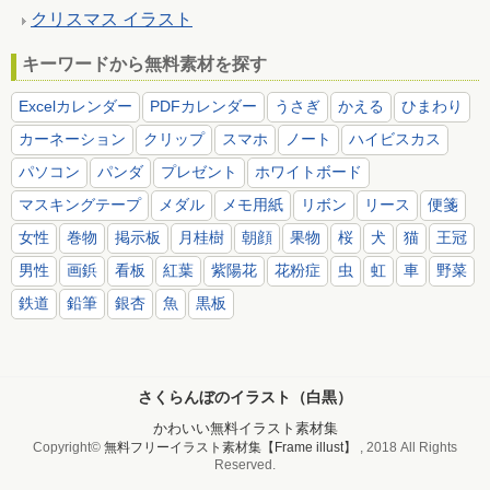
クリスマス イラスト
キーワードから無料素材を探す
Excelカレンダー
PDFカレンダー
うさぎ
かえる
ひまわり
カーネーション
クリップ
スマホ
ノート
ハイビスカス
パソコン
パンダ
プレゼント
ホワイトボード
マスキングテープ
メダル
メモ用紙
リボン
リース
便箋
女性
巻物
掲示板
月桂樹
朝顔
果物
桜
犬
猫
王冠
男性
画鋲
看板
紅葉
紫陽花
花粉症
虫
虹
車
野菜
鉄道
鉛筆
銀杏
魚
黒板
さくらんぼのイラスト（白黒）
かわいい無料イラスト素材集
Copyright©
無料フリーイラスト素材集【Frame illust】
, 2018 All Rights
Reserved.