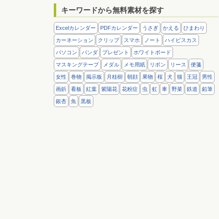
キーワードから無料素材を探す
Excelカレンダー
PDFカレンダー
うさぎ
かえる
ひまわり
カーネーション
クリップ
スマホ
ノート
ハイビスカス
パソコン
パンダ
プレゼント
ホワイトボード
マスキングテープ
メダル
メモ用紙
リボン
リース
便箋
女性
巻物
掲示板
月桂樹
朝顔
果物
桜
犬
猫
王冠
男性
画鋲
看板
紅葉
紫陽花
花粉症
虫
虹
車
野菜
鉄道
鉛筆
銀杏
魚
黒板