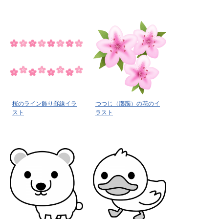
桜のライン飾り罫線イラ
つつじ（躑躅）の花のイ
スト
ラスト