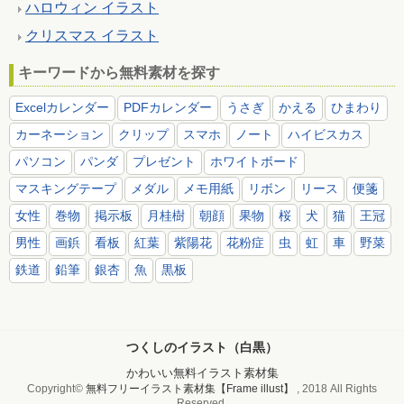
ハロウィン イラスト
クリスマス イラスト
キーワードから無料素材を探す
Excelカレンダー
PDFカレンダー
うさぎ
かえる
ひまわり
カーネーション
クリップ
スマホ
ノート
ハイビスカス
パソコン
パンダ
プレゼント
ホワイトボード
マスキングテープ
メダル
メモ用紙
リボン
リース
便箋
女性
巻物
掲示板
月桂樹
朝顔
果物
桜
犬
猫
王冠
男性
画鋲
看板
紅葉
紫陽花
花粉症
虫
虹
車
野菜
鉄道
鉛筆
銀杏
魚
黒板
つくしのイラスト（白黒）
かわいい無料イラスト素材集
Copyright©
無料フリーイラスト素材集【Frame illust】
, 2018 All Rights
Reserved.