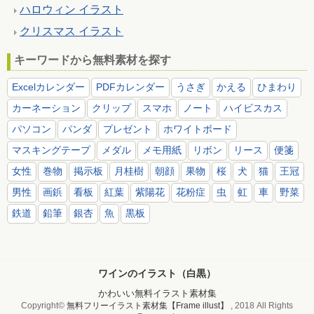
ハロウィン イラスト
クリスマス イラスト
キーワードから無料素材を探す
Excelカレンダー
PDFカレンダー
うさぎ
かえる
ひまわり
カーネーション
クリップ
スマホ
ノート
ハイビスカス
パソコン
パンダ
プレゼント
ホワイトボード
マスキングテープ
メダル
メモ用紙
リボン
リース
便箋
女性
巻物
掲示板
月桂樹
朝顔
果物
桜
犬
猫
王冠
男性
画鋲
看板
紅葉
紫陽花
花粉症
虫
虹
車
野菜
鉄道
鉛筆
銀杏
魚
黒板
ワインのイラスト（白黒）
かわいい無料イラスト素材集
Copyright©
無料フリーイラスト素材集【Frame illust】
, 2018 All Rights