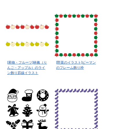
[果物・フルーツ]林檎（り
[野菜のイラスト]ピーマン
んご・アップル）のライ
のフレーム飾り枠
ン飾り罫線イラスト