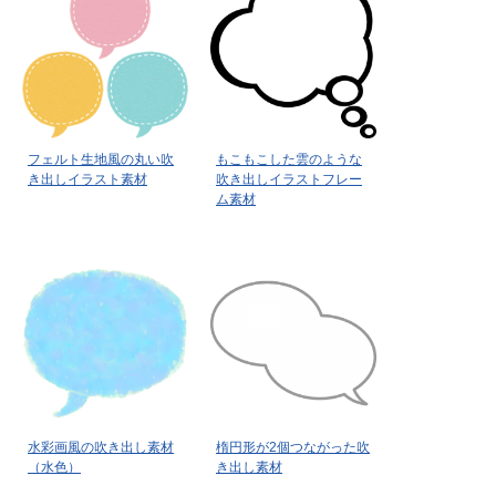
フェルト生地風の丸い吹
もこもこした雲のような
き出しイラスト素材
吹き出しイラストフレー
ム素材
水彩画風の吹き出し素材
楕円形が2個つながった吹
（水色）
き出し素材