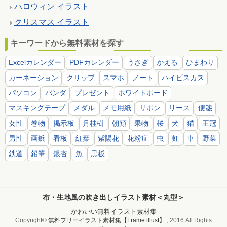
ハロウィン イラスト
クリスマス イラスト
キーワードから無料素材を探す
Excelカレンダー
PDFカレンダー
うさぎ
かえる
ひまわり
カーネーション
クリップ
スマホ
ノート
ハイビスカス
パソコン
パンダ
プレゼント
ホワイトボード
マスキングテープ
メダル
メモ用紙
リボン
リース
便箋
女性
巻物
掲示板
月桂樹
朝顔
果物
桜
犬
猫
王冠
男性
画鋲
看板
紅葉
紫陽花
花粉症
虫
虹
車
野菜
鉄道
鉛筆
銀杏
魚
黒板
布・生地風の吹き出しイラスト素材＜丸型＞
かわいい無料イラスト素材集
Copyright©
無料フリーイラスト素材集【Frame illust】
, 2016 All Rights