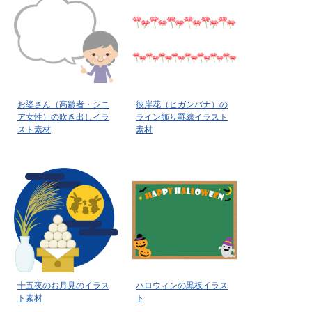
お婆さん（高齢者・シニ
彼岸花（ヒガンバナ）の
ア女性）の吹き出しイラ
ライン飾り罫線イラスト
スト素材
素材
十五夜のお月見のイラス
ハロウィンの黒板イラス
ト素材
ト