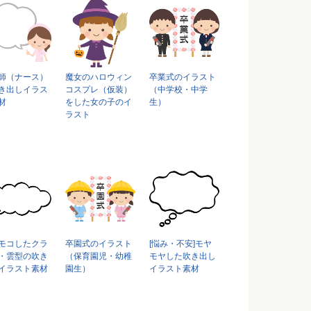
師（ナース）
魔女のハロウィン
卒業式のイラスト
き出しイラス
コスプレ（仮装）
（中学校・中学
材
をした女の子のイ
生）
ラスト
モコしたクラ
卒園式のイラスト
[悩み・不安]モヤ
・雲型の吹き
（保育園児・幼稚
モヤした吹き出し
イラスト素材
園生）
イラスト素材