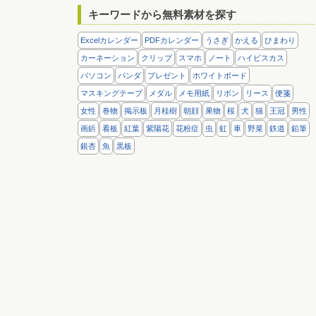
キーワードから無料素材を探す
Excelカレンダー
PDFカレンダー
うさぎ
かえる
ひまわり
カーネーション
クリップ
スマホ
ノート
ハイビスカス
パソコン
パンダ
プレゼント
ホワイトボード
マスキングテープ
メダル
メモ用紙
リボン
リース
便箋
女性
巻物
掲示板
月桂樹
朝顔
果物
桜
犬
猫
王冠
男性
画鋲
看板
紅葉
紫陽花
花粉症
虫
虹
車
野菜
鉄道
鉛筆
銀杏
魚
黒板