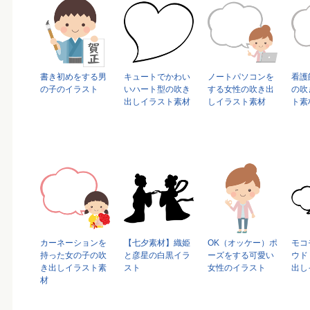
書き初めをする男
キュートでかわい
ノートパソコンを
看護
の子のイラスト
いハート型の吹き
する女性の吹き出
の吹
出しイラスト素材
しイラスト素材
ト素
カーネーションを
【七夕素材】織姫
OK（オッケー）ポ
モコ
持った女の子の吹
と彦星の白黒イラ
ーズをする可愛い
ウド
き出しイラスト素
スト
女性のイラスト
出し
材