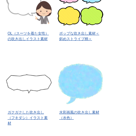
OL（スーツを着た女性）
ポップな吹き出し素材＜
の吹き出しイラスト素材
斜めストライブ柄＞
ガクガクした吹き出し
水彩画風の吹き出し素材
（フキダシ）イラスト素
（水色）
材