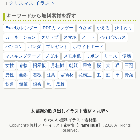
クリスマス イラスト
キーワードから無料素材を探す
Excelカレンダー
PDFカレンダー
うさぎ
かえる
ひまわり
カーネーション
クリップ
スマホ
ノート
ハイビスカス
パソコン
パンダ
プレゼント
ホワイトボード
マスキングテープ
メダル
メモ用紙
リボン
リース
便箋
女性
巻物
掲示板
月桂樹
朝顔
果物
桜
犬
猫
王冠
男性
画鋲
看板
紅葉
紫陽花
花粉症
虫
虹
車
野菜
鉄道
鉛筆
銀杏
魚
黒板
木目調の吹き出しイラスト素材＜丸型＞
かわいい無料イラスト素材集
Copyright©
無料フリーイラスト素材集【Frame illust】
, 2016 All Rights
Reserved.