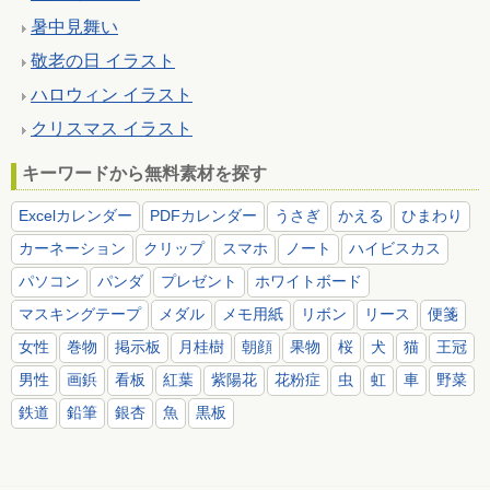
暑中見舞い
敬老の日 イラスト
ハロウィン イラスト
クリスマス イラスト
キーワードから無料素材を探す
Excelカレンダー
PDFカレンダー
うさぎ
かえる
ひまわり
カーネーション
クリップ
スマホ
ノート
ハイビスカス
パソコン
パンダ
プレゼント
ホワイトボード
マスキングテープ
メダル
メモ用紙
リボン
リース
便箋
女性
巻物
掲示板
月桂樹
朝顔
果物
桜
犬
猫
王冠
男性
画鋲
看板
紅葉
紫陽花
花粉症
虫
虹
車
野菜
鉄道
鉛筆
銀杏
魚
黒板