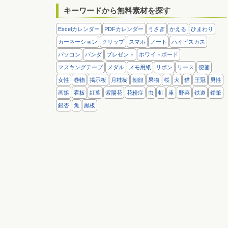
キーワードから無料素材を探す
Excelカレンダー
PDFカレンダー
うさぎ
かえる
ひまわり
カーネーション
クリップ
スマホ
ノート
ハイビスカス
パソコン
パンダ
プレゼント
ホワイトボード
マスキングテープ
メダル
メモ用紙
リボン
リース
便箋
女性
巻物
掲示板
月桂樹
朝顔
果物
桜
犬
猫
王冠
男性
画鋲
看板
紅葉
紫陽花
花粉症
虫
虹
車
野菜
鉄道
鉛筆
銀杏
魚
黒板