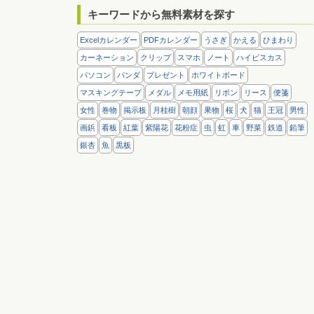
キーワードから無料素材を探す
Excelカレンダー
PDFカレンダー
うさぎ
かえる
ひまわり
カーネーション
クリップ
スマホ
ノート
ハイビスカス
パソコン
パンダ
プレゼント
ホワイトボード
マスキングテープ
メダル
メモ用紙
リボン
リース
便箋
女性
巻物
掲示板
月桂樹
朝顔
果物
桜
犬
猫
王冠
男性
画鋲
看板
紅葉
紫陽花
花粉症
虫
虹
車
野菜
鉄道
鉛筆
銀杏
魚
黒板