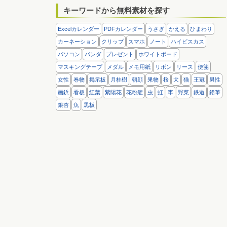
キーワードから無料素材を探す
Excelカレンダー
PDFカレンダー
うさぎ
かえる
ひまわり
カーネーション
クリップ
スマホ
ノート
ハイビスカス
パソコン
パンダ
プレゼント
ホワイトボード
マスキングテープ
メダル
メモ用紙
リボン
リース
便箋
女性
巻物
掲示板
月桂樹
朝顔
果物
桜
犬
猫
王冠
男性
画鋲
看板
紅葉
紫陽花
花粉症
虫
虹
車
野菜
鉄道
鉛筆
銀杏
魚
黒板