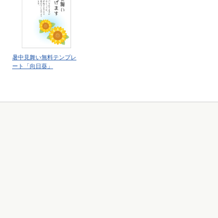
暑中見舞い無料テンプレ
ート「向日葵」