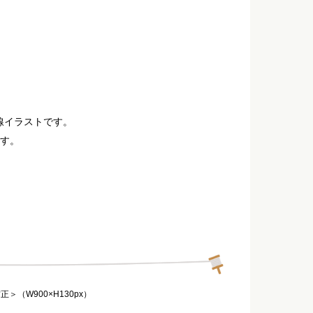
線イラストです。
ます。
（W900×H130px）