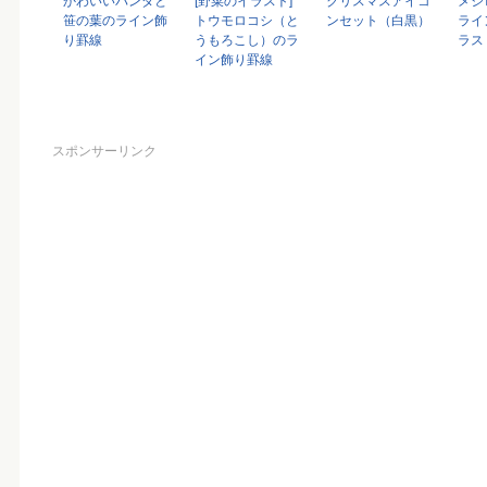
かわいいパンダと
[野菜のイラスト]
クリスマスアイコ
メジ
笹の葉のライン飾
トウモロコシ（と
ンセット（白黒）
ライ
り罫線
うもろこし）のラ
ラス
イン飾り罫線
スポンサーリンク