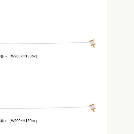
（W900×H130px）
（W900×H130px）