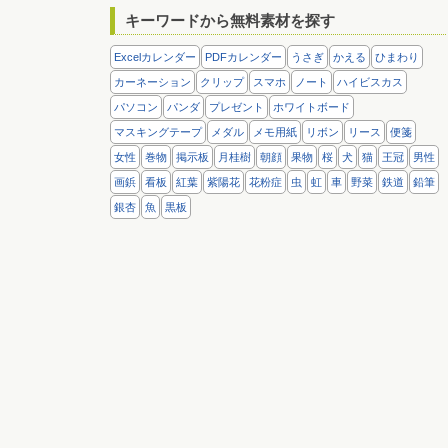
キーワードから無料素材を探す
Excelカレンダー
PDFカレンダー
うさぎ
かえる
ひまわり
カーネーション
クリップ
スマホ
ノート
ハイビスカス
パソコン
パンダ
プレゼント
ホワイトボード
マスキングテープ
メダル
メモ用紙
リボン
リース
便箋
女性
巻物
掲示板
月桂樹
朝顔
果物
桜
犬
猫
王冠
男性
画鋲
看板
紅葉
紫陽花
花粉症
虫
虹
車
野菜
鉄道
鉛筆
銀杏
魚
黒板