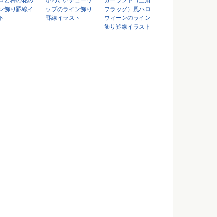
ロと梅の花の
かわいいチューリ
ガーランド（三角
ン飾り罫線イ
ップのライン飾り
フラッグ）風ハロ
ト
罫線イラスト
ウィーンのライン
飾り罫線イラスト