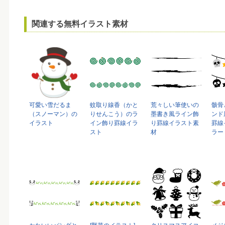
関連する無料イラスト素材
可愛い雪だるま
蚊取り線香（かと
荒々しい筆使いの
骸骨
（スノーマン）の
りせんこう）のラ
墨書き風ライン飾
ンド
イラスト
イン飾り罫線イラ
り罫線イラスト素
罫線
スト
材
ラー