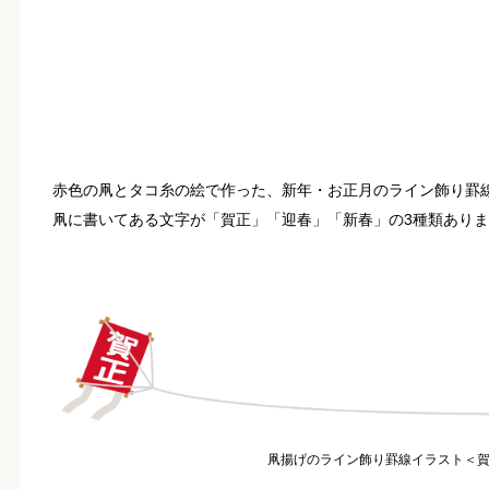
赤色の凧とタコ糸の絵で作った、新年・お正月のライン飾り罫
凧に書いてある文字が「賀正」「迎春」「新春」の3種類あり
凧揚げのライン飾り罫線イラスト＜賀正＞