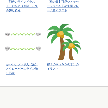
［節分のラインイラス
【母の日】可愛いメッセ
ト］おかめ（お福）と鬼
ージラベル風の丸型フレ
の飾り罫線
ーム枠イラスト
かわいいゾウさん（象）
椰子の木（ヤシの木）の
とクローバーのライン飾
イラスト
り罫線