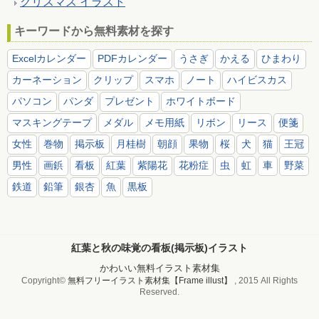
クリスマス イラスト
キーワードから無料素材を探す
Excelカレンダー
PDFカレンダー
うさぎ
かえる
ひまわり
カーネーション
クリップ
スマホ
ノート
ハイビスカス
パソコン
パンダ
プレゼント
ホワイトボード
マスキングテープ
メダル
メモ用紙
リボン
リース
便箋
女性
巻物
掲示板
月桂樹
朝顔
果物
桜
犬
猫
王冠
男性
画鋲
看板
紅葉
紫陽花
花粉症
虫
虹
車
野菜
鉄道
鉛筆
銀杏
魚
黒板
紅葉と秋の味覚の看板(掲示板)イラスト
かわいい無料イラスト素材集
Copyright©
無料フリーイラスト素材集【Frame illust】
, 2015 All Rights
Reserved.