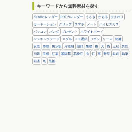
キーワードから無料素材を探す
Excelカレンダー
PDFカレンダー
うさぎ
かえる
ひまわり
カーネーション
クリップ
スマホ
ノート
ハイビスカス
パソコン
パンダ
プレゼント
ホワイトボード
マスキングテープ
メダル
メモ用紙
リボン
リース
便箋
女性
巻物
掲示板
月桂樹
朝顔
果物
桜
犬
猫
王冠
男性
画鋲
看板
紅葉
紫陽花
花粉症
虫
虹
車
野菜
鉄道
鉛筆
銀杏
魚
黒板