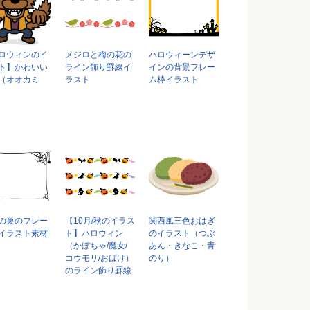
ロウィンのイ
メジロと梅の花の
ハロウィーンデザ
ト】かわいい
ライン飾り罫線イ
インの背景フレー
（オオカミ
ラスト
ム枠イラスト
の巣のフレー
【10月/秋のイラス
関西風三色おはぎ
イラスト素材
ト】ハロウィン
のイラスト（つぶ
（かぼちゃ/魔女/
あん・きなこ・青
コウモリ/おばけ）
のり）
のライン飾り罫線