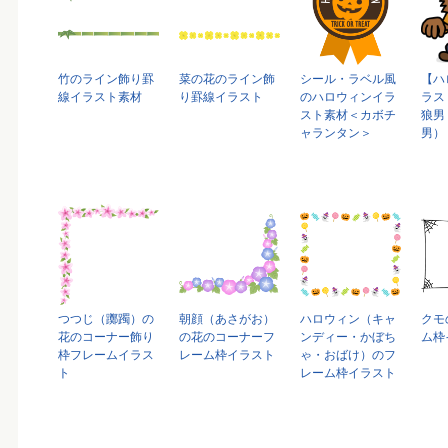
竹のライン飾り罫
菜の花のライン飾
シール・ラベル風
【ハ
線イラスト素材
り罫線イラスト
のハロウィンイラ
ラス
スト素材＜カボチ
狼男
ャランタン＞
男）
つつじ（躑躅）の
朝顔（あさがお）
ハロウィン（キャ
クモ
花のコーナー飾り
の花のコーナーフ
ンディー・かぼち
ム枠
枠フレームイラス
レーム枠イラスト
ゃ・おばけ）のフ
ト
レーム枠イラスト