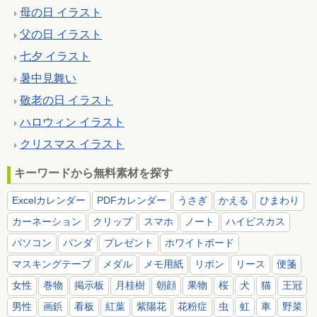
母の日 イラスト
父の日 イラスト
七夕 イラスト
暑中見舞い
敬老の日 イラスト
ハロウィン イラスト
クリスマス イラスト
キーワードから無料素材を探す
Excelカレンダー
PDFカレンダー
うさぎ
かえる
ひまわり
カーネーション
クリップ
スマホ
ノート
ハイビスカス
パソコン
パンダ
プレゼント
ホワイトボード
マスキングテープ
メダル
メモ用紙
リボン
リース
便箋
女性
巻物
掲示板
月桂樹
朝顔
果物
桜
犬
猫
王冠
男性
画鋲
看板
紅葉
紫陽花
花粉症
虫
虹
車
野菜