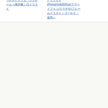
うさぎとメッセージフレ
アイフォン
ーム（掲示板）のイラス
iPhone5s/6/6Plus(スマー
ト
トフォン/スマホ)のフレー
ムイラスト＜ゴールド・
金色＞