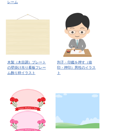
レーム
木製（木目調）プレート
判子・印鑑を押す（捺
の壁掛け吊り看板フレー
印・押印）男性のイラス
ム飾り枠イラスト
ト