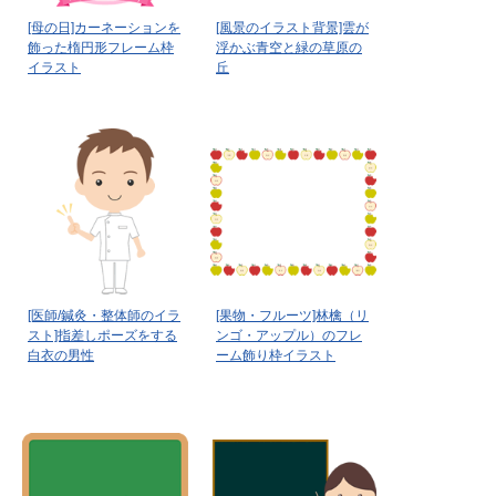
[母の日]カーネーションを
[風景のイラスト背景]雲が
飾った楕円形フレーム枠
浮かぶ青空と緑の草原の
イラスト
丘
[医師/鍼灸・整体師のイラ
[果物・フルーツ]林檎（リ
スト]指差しポーズをする
ンゴ・アップル）のフレ
白衣の男性
ーム飾り枠イラスト