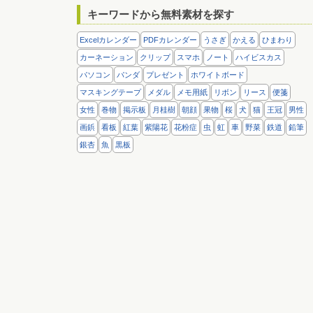
キーワードから無料素材を探す
Excelカレンダー
PDFカレンダー
うさぎ
かえる
ひまわり
カーネーション
クリップ
スマホ
ノート
ハイビスカス
パソコン
パンダ
プレゼント
ホワイトボード
マスキングテープ
メダル
メモ用紙
リボン
リース
便箋
女性
巻物
掲示板
月桂樹
朝顔
果物
桜
犬
猫
王冠
男性
画鋲
看板
紅葉
紫陽花
花粉症
虫
虹
車
野菜
鉄道
鉛筆
銀杏
魚
黒板