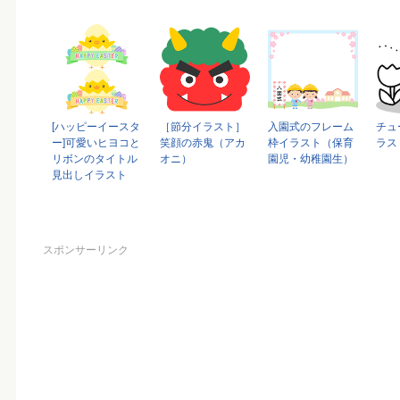
[ハッピーイースタ
［節分イラスト］
入園式のフレーム
チュ
ー]可愛いヒヨコと
笑顔の赤鬼（アカ
枠イラスト（保育
ラス
リボンのタイトル
オニ）
園児・幼稚園生）
見出しイラスト
スポンサーリンク