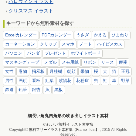
ハロウィン イラスト
クリスマス イラスト
キーワードから無料素材を探す
Excelカレンダー
PDFカレンダー
うさぎ
かえる
ひまわり
カーネーション
クリップ
スマホ
ノート
ハイビスカス
パソコン
パンダ
プレゼント
ホワイトボード
マスキングテープ
メダル
メモ用紙
リボン
リース
便箋
女性
巻物
掲示板
月桂樹
朝顔
果物
桜
犬
猫
王冠
男性
画鋲
看板
紅葉
紫陽花
花粉症
虫
虹
車
野菜
鉄道
鉛筆
銀杏
魚
黒板
細長い角丸四角形の吹き出しイラスト素材
かわいい無料イラスト素材集
Copyright©
無料フリーイラスト素材集【Frame illust】
, 2015 All Rights
Reserved.