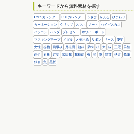
キーワードから無料素材を探す
Excelカレンダー
PDFカレンダー
うさぎ
かえる
ひまわり
カーネーション
クリップ
スマホ
ノート
ハイビスカス
パソコン
パンダ
プレゼント
ホワイトボード
マスキングテープ
メダル
メモ用紙
リボン
リース
便箋
女性
巻物
掲示板
月桂樹
朝顔
果物
桜
犬
猫
王冠
男性
画鋲
看板
紅葉
紫陽花
花粉症
虫
虹
車
野菜
鉄道
鉛筆
銀杏
魚
黒板