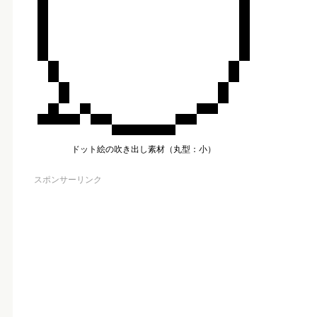
ドット絵の吹き出し素材（丸型：小）
スポンサーリンク