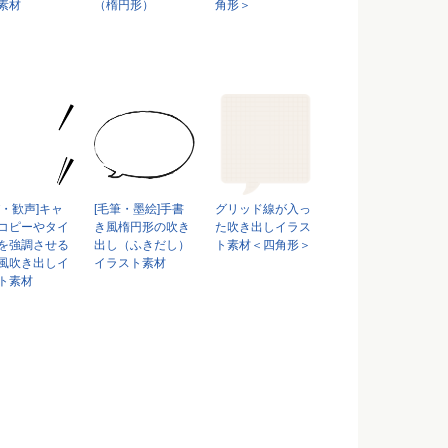
素材
（楕円形）
角形＞
び・歓声]キャ
[毛筆・墨絵]手書
グリッド線が入っ
コピーやタイ
き風楕円形の吹き
た吹き出しイラス
を強調させる
出し（ふきだし）
ト素材＜四角形＞
風吹き出しイ
イラスト素材
ト素材