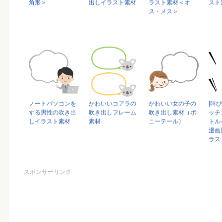
角形＞
出しイラスト素材
ラスト素材＜オ
スト
ス・メス＞
ノートパソコンを
かわいいコアラの
かわいい女の子の
[叫
する男性の吹き出
吹き出しフレーム
吹き出し素材（ポ
ッチ
しイラスト素材
素材
ニーテール）
トル
漫画
ラス
スポンサーリンク