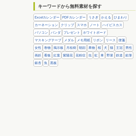
キーワードから無料素材を探す
Excelカレンダー
PDFカレンダー
うさぎ
かえる
ひまわり
カーネーション
クリップ
スマホ
ノート
ハイビスカス
パソコン
パンダ
プレゼント
ホワイトボード
マスキングテープ
メダル
メモ用紙
リボン
リース
便箋
女性
巻物
掲示板
月桂樹
朝顔
果物
桜
犬
猫
王冠
男性
画鋲
看板
紅葉
紫陽花
花粉症
虫
虹
車
野菜
鉄道
鉛筆
銀杏
魚
黒板