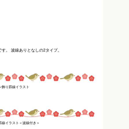
す。 波線ありとなしの2タイプ。
ン飾り罫線イラスト
罫線イラスト＜波線付き＞