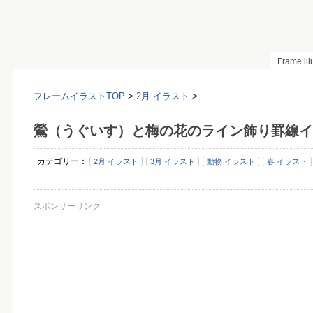
Frame il
フレームイラストTOP
>
2月 イラスト
>
鶯（うぐいす）と梅の花のライン飾り罫線イ
カテゴリー：
2月 イラスト
3月 イラスト
動物 イラスト
春 イラスト
スポンサーリンク