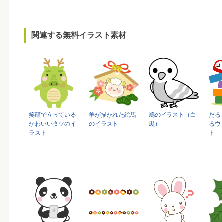
関連する無料イラスト素材
笑顔で立っている
羊が描かれた絵馬
鳩のイラスト（白
だる
かわいいタツのイ
のイラスト
黒）
るウ
ラスト
ト