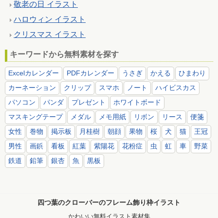
敬老の日 イラスト
ハロウィン イラスト
クリスマス イラスト
キーワードから無料素材を探す
Excelカレンダー
PDFカレンダー
うさぎ
かえる
ひまわり
カーネーション
クリップ
スマホ
ノート
ハイビスカス
パソコン
パンダ
プレゼント
ホワイトボード
マスキングテープ
メダル
メモ用紙
リボン
リース
便箋
女性
巻物
掲示板
月桂樹
朝顔
果物
桜
犬
猫
王冠
男性
画鋲
看板
紅葉
紫陽花
花粉症
虫
虹
車
野菜
鉄道
鉛筆
銀杏
魚
黒板
四つ葉のクローバーのフレーム飾り枠イラスト
かわいい無料イラスト素材集