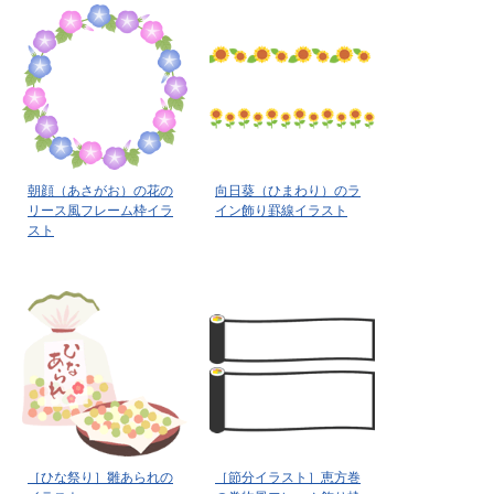
朝顔（あさがお）の花の
向日葵（ひまわり）のラ
リース風フレーム枠イラ
イン飾り罫線イラスト
スト
［ひな祭り］雛あられの
［節分イラスト］恵方巻