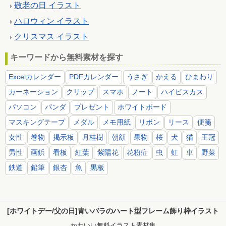
敬老の日 イラスト
ハロウィン イラスト
クリスマス イラスト
キーワードから無料素材を探す
Excelカレンダー
PDFカレンダー
うさぎ
かえる
ひまわり
カーネーション
クリップ
スマホ
ノート
ハイビスカス
パソコン
パンダ
プレゼント
ホワイトボード
マスキングテープ
メダル
メモ用紙
リボン
リース
便箋
女性
巻物
掲示板
月桂樹
朝顔
果物
桜
犬
猫
王冠
男性
画鋲
看板
紅葉
紫陽花
花粉症
虫
虹
車
野菜
鉄道
鉛筆
銀杏
魚
黒板
[ホワイトデー/父の日]青いバラのハート型フレーム飾り枠イラスト
かわいい無料イラスト素材集