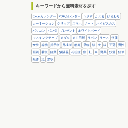
キーワードから無料素材を探す
Excelカレンダー
PDFカレンダー
うさぎ
かえる
ひまわり
カーネーション
クリップ
スマホ
ノート
ハイビスカス
パソコン
パンダ
プレゼント
ホワイトボード
マスキングテープ
メダル
メモ用紙
リボン
リース
便箋
女性
巻物
掲示板
月桂樹
朝顔
果物
桜
犬
猫
王冠
男性
画鋲
看板
紅葉
紫陽花
花粉症
虫
虹
車
野菜
鉄道
鉛筆
銀杏
魚
黒板