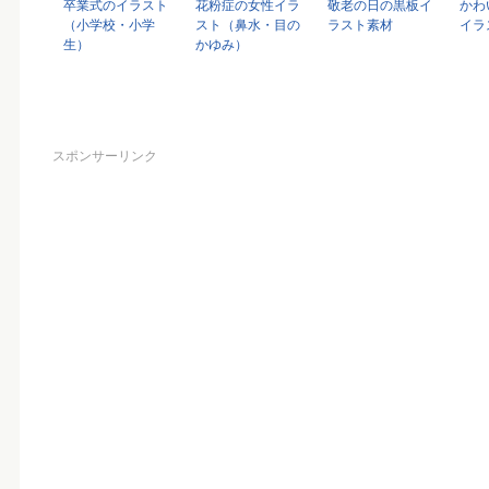
卒業式のイラスト
花粉症の女性イラ
敬老の日の黒板イ
かわ
（小学校・小学
スト（鼻水・目の
ラスト素材
イラ
生）
かゆみ）
スポンサーリンク