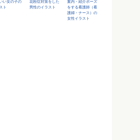
いい女の子の
花粉症対策をした
案内・紹介ポーズ
スト
男性のイラスト
をする看護師（看
護婦・ナース）の
女性イラスト