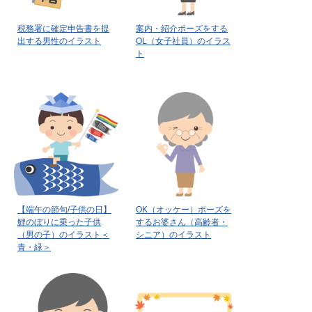
税務署に確定申告書を提
案内・紹介ポーズをする
出する男性のイラスト
OL（女子社員）のイラス
ト
【端午の節句/子供の日】
OK（オッケー）ポーズを
鯉のぼりに乗った子供
するお婆さん（高齢者・
（男の子）のイラスト＜
シニア）のイラスト
青・緑＞