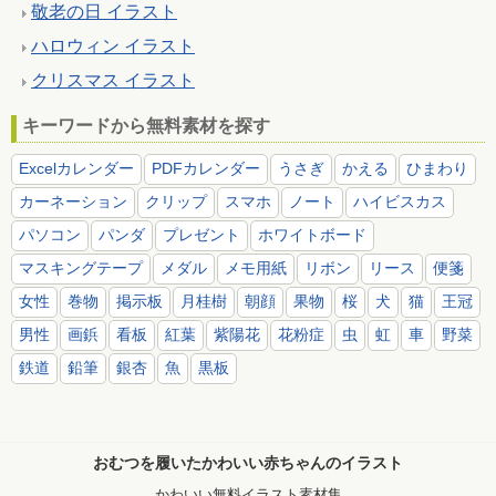
敬老の日 イラスト
ハロウィン イラスト
クリスマス イラスト
キーワードから無料素材を探す
Excelカレンダー
PDFカレンダー
うさぎ
かえる
ひまわり
カーネーション
クリップ
スマホ
ノート
ハイビスカス
パソコン
パンダ
プレゼント
ホワイトボード
マスキングテープ
メダル
メモ用紙
リボン
リース
便箋
女性
巻物
掲示板
月桂樹
朝顔
果物
桜
犬
猫
王冠
男性
画鋲
看板
紅葉
紫陽花
花粉症
虫
虹
車
野菜
鉄道
鉛筆
銀杏
魚
黒板
おむつを履いたかわいい赤ちゃんのイラスト
かわいい無料イラスト素材集