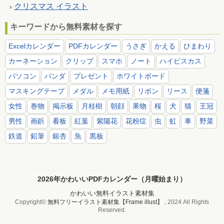
クリスマス イラスト
キーワードから無料素材を探す
Excelカレンダー
PDFカレンダー
うさぎ
かえる
ひまわり
カーネーション
クリップ
スマホ
ノート
ハイビスカス
パソコン
パンダ
プレゼント
ホワイトボード
マスキングテープ
メダル
メモ用紙
リボン
リース
便箋
女性
巻物
掲示板
月桂樹
朝顔
果物
桜
犬
猫
王冠
男性
画鋲
看板
紅葉
紫陽花
花粉症
虫
虹
車
野菜
鉄道
鉛筆
銀杏
魚
黒板
2026年かわいいPDFカレンダー（月曜始まり）
かわいい無料イラスト素材集
Copyright©
無料フリーイラスト素材集【Frame illust】
, 2024 All Rights
Reserved.