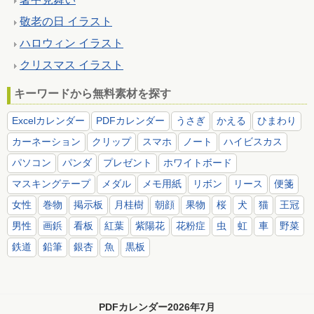
敬老の日 イラスト
ハロウィン イラスト
クリスマス イラスト
キーワードから無料素材を探す
Excelカレンダー
PDFカレンダー
うさぎ
かえる
ひまわり
カーネーション
クリップ
スマホ
ノート
ハイビスカス
パソコン
パンダ
プレゼント
ホワイトボード
マスキングテープ
メダル
メモ用紙
リボン
リース
便箋
女性
巻物
掲示板
月桂樹
朝顔
果物
桜
犬
猫
王冠
男性
画鋲
看板
紅葉
紫陽花
花粉症
虫
虹
車
野菜
鉄道
鉛筆
銀杏
魚
黒板
PDFカレンダー2026年7月