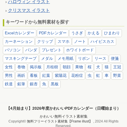
ハロウィン イラスト
クリスマス イラスト
キーワードから無料素材を探す
Excelカレンダー
PDFカレンダー
うさぎ
かえる
ひまわり
カーネーション
クリップ
スマホ
ノート
ハイビスカス
パソコン
パンダ
プレゼント
ホワイトボード
マスキングテープ
メダル
メモ用紙
リボン
リース
便箋
女性
巻物
掲示板
月桂樹
朝顔
果物
桜
犬
猫
王冠
男性
画鋲
看板
紅葉
紫陽花
花粉症
虫
虹
車
野菜
鉄道
鉛筆
銀杏
魚
黒板
【4月始まり】2026年度かわいいPDFカレンダー（日曜始まり）
かわいい無料イラスト素材集
Copyright©
無料フリーイラスト素材集【Frame illust】
, 2024 All Rights
Reserved.