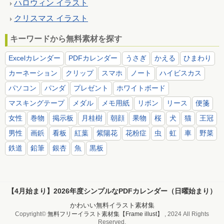
ハロウィン イラスト
クリスマス イラスト
キーワードから無料素材を探す
Excelカレンダー
PDFカレンダー
うさぎ
かえる
ひまわり
カーネーション
クリップ
スマホ
ノート
ハイビスカス
パソコン
パンダ
プレゼント
ホワイトボード
マスキングテープ
メダル
メモ用紙
リボン
リース
便箋
女性
巻物
掲示板
月桂樹
朝顔
果物
桜
犬
猫
王冠
男性
画鋲
看板
紅葉
紫陽花
花粉症
虫
虹
車
野菜
鉄道
鉛筆
銀杏
魚
黒板
【4月始まり】2026年度シンプルなPDFカレンダー（日曜始まり）
かわいい無料イラスト素材集
Copyright©
無料フリーイラスト素材集【Frame illust】
, 2024 All Rights
Reserved.