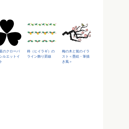
葉のクローバ
柊（ヒイラギ）の
梅の木と鴬のイラ
シルエットイ
ライン飾り罫線
スト＜墨絵・筆描
ト
き風＞