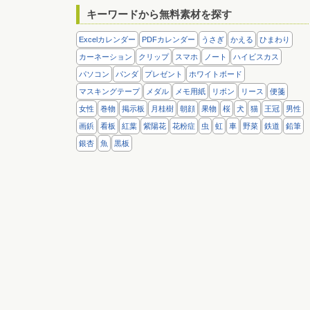
キーワードから無料素材を探す
Excelカレンダー
PDFカレンダー
うさぎ
かえる
ひまわり
カーネーション
クリップ
スマホ
ノート
ハイビスカス
パソコン
パンダ
プレゼント
ホワイトボード
マスキングテープ
メダル
メモ用紙
リボン
リース
便箋
女性
巻物
掲示板
月桂樹
朝顔
果物
桜
犬
猫
王冠
男性
画鋲
看板
紅葉
紫陽花
花粉症
虫
虹
車
野菜
鉄道
鉛筆
銀杏
魚
黒板