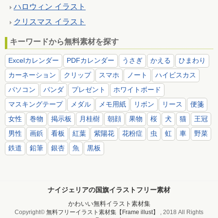
ハロウィン イラスト
クリスマス イラスト
キーワードから無料素材を探す
Excelカレンダー
PDFカレンダー
うさぎ
かえる
ひまわり
カーネーション
クリップ
スマホ
ノート
ハイビスカス
パソコン
パンダ
プレゼント
ホワイトボード
マスキングテープ
メダル
メモ用紙
リボン
リース
便箋
女性
巻物
掲示板
月桂樹
朝顔
果物
桜
犬
猫
王冠
男性
画鋲
看板
紅葉
紫陽花
花粉症
虫
虹
車
野菜
鉄道
鉛筆
銀杏
魚
黒板
ナイジェリアの国旗イラストフリー素材
かわいい無料イラスト素材集
Copyright©
無料フリーイラスト素材集【Frame illust】
, 2018 All Rights