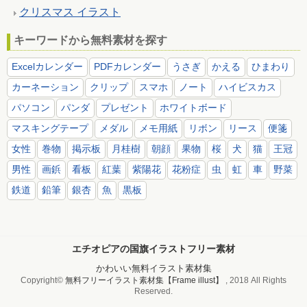
クリスマス イラスト
キーワードから無料素材を探す
Excelカレンダー
PDFカレンダー
うさぎ
かえる
ひまわり
カーネーション
クリップ
スマホ
ノート
ハイビスカス
パソコン
パンダ
プレゼント
ホワイトボード
マスキングテープ
メダル
メモ用紙
リボン
リース
便箋
女性
巻物
掲示板
月桂樹
朝顔
果物
桜
犬
猫
王冠
男性
画鋲
看板
紅葉
紫陽花
花粉症
虫
虹
車
野菜
鉄道
鉛筆
銀杏
魚
黒板
エチオピアの国旗イラストフリー素材
かわいい無料イラスト素材集
Copyright©
無料フリーイラスト素材集【Frame illust】
, 2018 All Rights
Reserved.