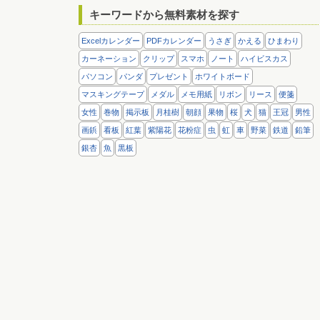
キーワードから無料素材を探す
Excelカレンダー
PDFカレンダー
うさぎ
かえる
ひまわり
カーネーション
クリップ
スマホ
ノート
ハイビスカス
パソコン
パンダ
プレゼント
ホワイトボード
マスキングテープ
メダル
メモ用紙
リボン
リース
便箋
女性
巻物
掲示板
月桂樹
朝顔
果物
桜
犬
猫
王冠
男性
画鋲
看板
紅葉
紫陽花
花粉症
虫
虹
車
野菜
鉄道
鉛筆
銀杏
魚
黒板