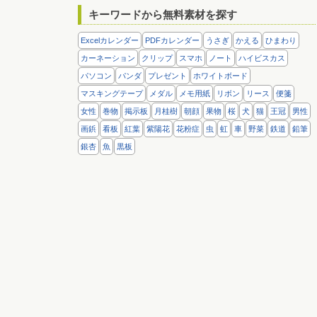
キーワードから無料素材を探す
Excelカレンダー
PDFカレンダー
うさぎ
かえる
ひまわり
カーネーション
クリップ
スマホ
ノート
ハイビスカス
パソコン
パンダ
プレゼント
ホワイトボード
マスキングテープ
メダル
メモ用紙
リボン
リース
便箋
女性
巻物
掲示板
月桂樹
朝顔
果物
桜
犬
猫
王冠
男性
画鋲
看板
紅葉
紫陽花
花粉症
虫
虹
車
野菜
鉄道
鉛筆
銀杏
魚
黒板