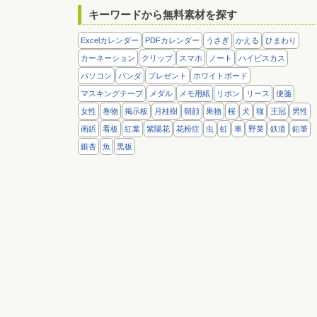
キーワードから無料素材を探す
Excelカレンダー
PDFカレンダー
うさぎ
かえる
ひまわり
カーネーション
クリップ
スマホ
ノート
ハイビスカス
パソコン
パンダ
プレゼント
ホワイトボード
マスキングテープ
メダル
メモ用紙
リボン
リース
便箋
女性
巻物
掲示板
月桂樹
朝顔
果物
桜
犬
猫
王冠
男性
画鋲
看板
紅葉
紫陽花
花粉症
虫
虹
車
野菜
鉄道
鉛筆
銀杏
魚
黒板