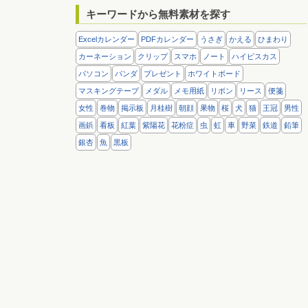
キーワードから無料素材を探す
Excelカレンダー
PDFカレンダー
うさぎ
かえる
ひまわり
カーネーション
クリップ
スマホ
ノート
ハイビスカス
パソコン
パンダ
プレゼント
ホワイトボード
マスキングテープ
メダル
メモ用紙
リボン
リース
便箋
女性
巻物
掲示板
月桂樹
朝顔
果物
桜
犬
猫
王冠
男性
画鋲
看板
紅葉
紫陽花
花粉症
虫
虹
車
野菜
鉄道
鉛筆
銀杏
魚
黒板