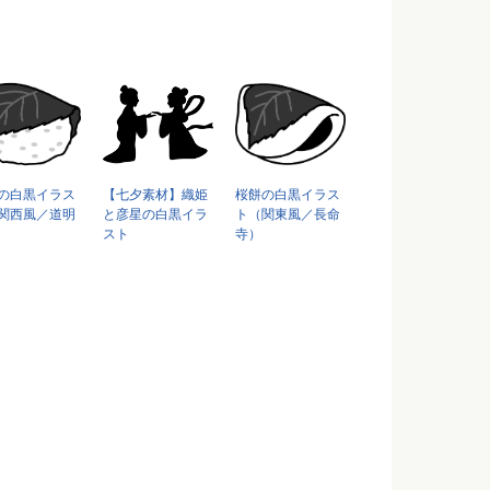
の白黒イラス
【七夕素材】織姫
桜餅の白黒イラス
関西風／道明
と彦星の白黒イラ
ト（関東風／長命
スト
寺）