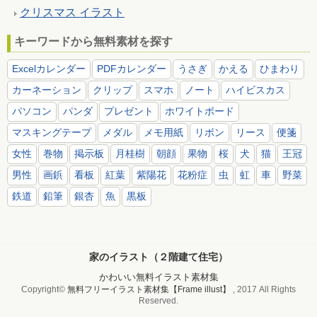
クリスマス イラスト
キーワードから無料素材を探す
Excelカレンダー
PDFカレンダー
うさぎ
かえる
ひまわり
カーネーション
クリップ
スマホ
ノート
ハイビスカス
パソコン
パンダ
プレゼント
ホワイトボード
マスキングテープ
メダル
メモ用紙
リボン
リース
便箋
女性
巻物
掲示板
月桂樹
朝顔
果物
桜
犬
猫
王冠
男性
画鋲
看板
紅葉
紫陽花
花粉症
虫
虹
車
野菜
鉄道
鉛筆
銀杏
魚
黒板
家のイラスト（２階建て住宅）
かわいい無料イラスト素材集
Copyright©
無料フリーイラスト素材集【Frame illust】
, 2017 All Rights
Reserved.