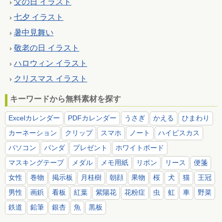
父の日 イラスト
七夕 イラスト
暑中見舞い
敬老の日 イラスト
ハロウィン イラスト
クリスマス イラスト
キーワードから無料素材を探す
Excelカレンダー
PDFカレンダー
うさぎ
かえる
ひまわり
カーネーション
クリップ
スマホ
ノート
ハイビスカス
パソコン
パンダ
プレゼント
ホワイトボード
マスキングテープ
メダル
メモ用紙
リボン
リース
便箋
女性
巻物
掲示板
月桂樹
朝顔
果物
桜
犬
猫
王冠
男性
画鋲
看板
紅葉
紫陽花
花粉症
虫
虹
車
野菜
鉄道
鉛筆
銀杏
魚
黒板