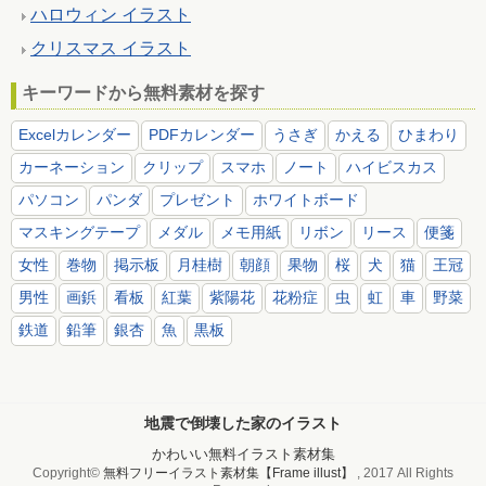
ハロウィン イラスト
クリスマス イラスト
キーワードから無料素材を探す
Excelカレンダー
PDFカレンダー
うさぎ
かえる
ひまわり
カーネーション
クリップ
スマホ
ノート
ハイビスカス
パソコン
パンダ
プレゼント
ホワイトボード
マスキングテープ
メダル
メモ用紙
リボン
リース
便箋
女性
巻物
掲示板
月桂樹
朝顔
果物
桜
犬
猫
王冠
男性
画鋲
看板
紅葉
紫陽花
花粉症
虫
虹
車
野菜
鉄道
鉛筆
銀杏
魚
黒板
地震で倒壊した家のイラスト
かわいい無料イラスト素材集
Copyright©
無料フリーイラスト素材集【Frame illust】
, 2017 All Rights