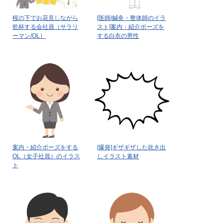
桜の下でお花見しながら
[医師/鍼灸・整体師のイラ
乾杯する会社員（サラリ
スト]案内・紹介ポーズを
ーマン/OL）
する白衣の男性
案内・紹介ポーズをする
[爆発]ギザギザした吹き出
OL（女子社員）のイラス
しイラスト素材
ト