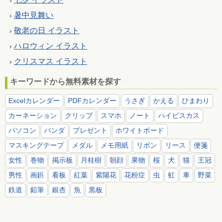
暑中見舞い
敬老の日 イラスト
ハロウィン イラスト
クリスマス イラスト
キーワードから無料素材を探す
Excelカレンダー
PDFカレンダー
うさぎ
かえる
ひまわり
カーネーション
クリップ
スマホ
ノート
ハイビスカス
パソコン
パンダ
プレゼント
ホワイトボード
マスキングテープ
メダル
メモ用紙
リボン
リース
便箋
女性
巻物
掲示板
月桂樹
朝顔
果物
桜
犬
猫
王冠
男性
画鋲
看板
紅葉
紫陽花
花粉症
虫
虹
車
野菜
鉄道
鉛筆
銀杏
魚
黒板