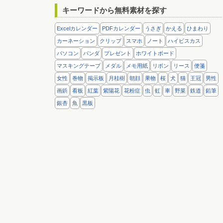
キーワードから無料素材を探す
Excelカレンダー
PDFカレンダー
うさぎ
かえる
ひまわり
カーネーション
クリップ
スマホ
ノート
ハイビスカス
パソコン
パンダ
プレゼント
ホワイトボード
マスキングテープ
メダル
メモ用紙
リボン
リース
便箋
女性
巻物
掲示板
月桂樹
朝顔
果物
桜
犬
猫
王冠
男性
画鋲
看板
紅葉
紫陽花
花粉症
虫
虹
車
野菜
鉄道
鉛筆
銀杏
魚
黒板