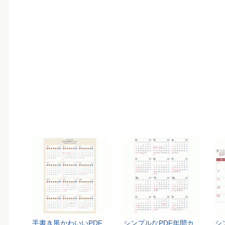
手書き風かわいいPDF
シンプルなPDF年間カ
シ