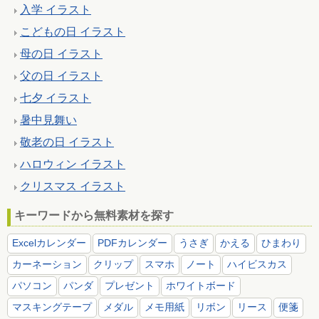
入学 イラスト
こどもの日 イラスト
母の日 イラスト
父の日 イラスト
七夕 イラスト
暑中見舞い
敬老の日 イラスト
ハロウィン イラスト
クリスマス イラスト
キーワードから無料素材を探す
Excelカレンダー
PDFカレンダー
うさぎ
かえる
ひまわり
カーネーション
クリップ
スマホ
ノート
ハイビスカス
パソコン
パンダ
プレゼント
ホワイトボード
マスキングテープ
メダル
メモ用紙
リボン
リース
便箋