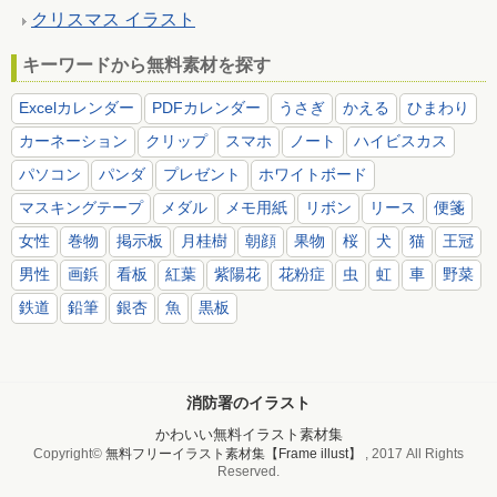
クリスマス イラスト
キーワードから無料素材を探す
Excelカレンダー
PDFカレンダー
うさぎ
かえる
ひまわり
カーネーション
クリップ
スマホ
ノート
ハイビスカス
パソコン
パンダ
プレゼント
ホワイトボード
マスキングテープ
メダル
メモ用紙
リボン
リース
便箋
女性
巻物
掲示板
月桂樹
朝顔
果物
桜
犬
猫
王冠
男性
画鋲
看板
紅葉
紫陽花
花粉症
虫
虹
車
野菜
鉄道
鉛筆
銀杏
魚
黒板
消防署のイラスト
かわいい無料イラスト素材集
Copyright©
無料フリーイラスト素材集【Frame illust】
, 2017 All Rights
Reserved.