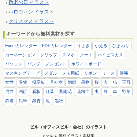
敬老の日 イラスト
ハロウィン イラスト
クリスマス イラスト
キーワードから無料素材を探す
Excelカレンダー
PDFカレンダー
うさぎ
かえる
ひまわり
カーネーション
クリップ
スマホ
ノート
ハイビスカス
パソコン
パンダ
プレゼント
ホワイトボード
マスキングテープ
メダル
メモ用紙
リボン
リース
便箋
女性
巻物
掲示板
月桂樹
朝顔
果物
桜
犬
猫
王冠
男性
画鋲
看板
紅葉
紫陽花
花粉症
虫
虹
車
野菜
鉄道
鉛筆
銀杏
魚
黒板
ビル（オフィスビル・会社）のイラスト
かわいい無料イラスト素材集