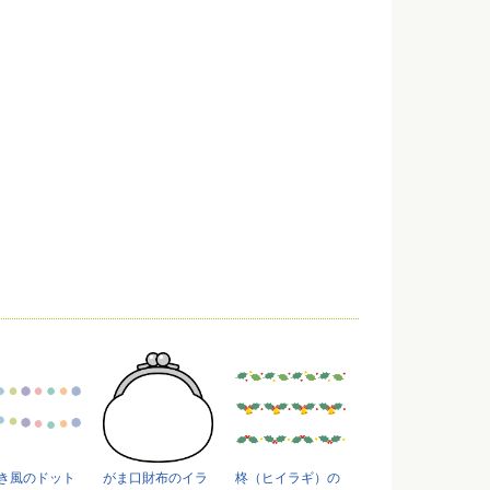
き風のドット
がま口財布のイラ
柊（ヒイラギ）の