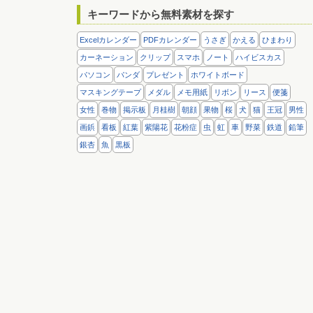
キーワードから無料素材を探す
Excelカレンダー
PDFカレンダー
うさぎ
かえる
ひまわり
カーネーション
クリップ
スマホ
ノート
ハイビスカス
パソコン
パンダ
プレゼント
ホワイトボード
マスキングテープ
メダル
メモ用紙
リボン
リース
便箋
女性
巻物
掲示板
月桂樹
朝顔
果物
桜
犬
猫
王冠
男性
画鋲
看板
紅葉
紫陽花
花粉症
虫
虹
車
野菜
鉄道
鉛筆
銀杏
魚
黒板