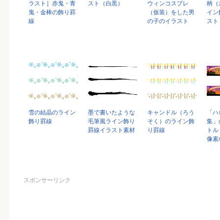
ラスト］赤鬼・青
スト（白黒）
ウィンコスプレ
柄（
鬼・金棒の飾り罫
（仮装）をした男
イン
線
の子のイラスト
スト
雪の結晶のライン
墨で書いたような
キャンドル（ろう
「ハ
飾り罫線
毛筆風ライン飾り
そく）のライン飾
集」
罫線イラスト素材
り罫線
トル
像素
スポンサーリンク