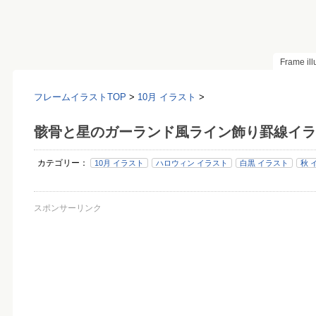
Frame il
フレームイラストTOP
>
10月 イラスト
>
骸骨と星のガーランド風ライン飾り罫線イラ
カテゴリー：
10月 イラスト
ハロウィン イラスト
白黒 イラスト
秋 
スポンサーリンク