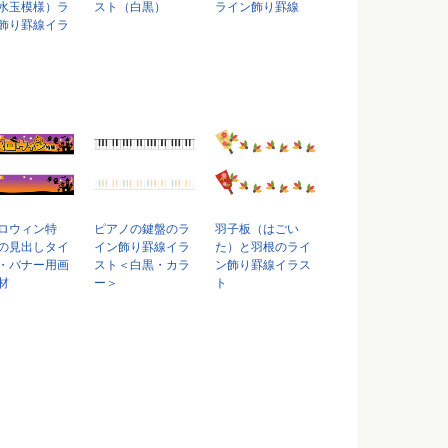
水玉模様）ラ
スト（白黒）
ライン飾り罫線
飾り罫線イラ
ロウィン特
ピアノの鍵盤のラ
羽子板（はごい
の見出しタイ
イン飾り罫線イラ
た）と羽根のライ
・バナー用画
スト＜白黒・カラ
ン飾り罫線イラス
材
ー＞
ト