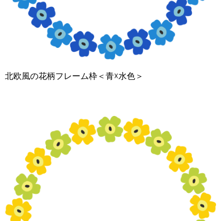
北欧風の花柄フレーム枠＜青☓水色＞