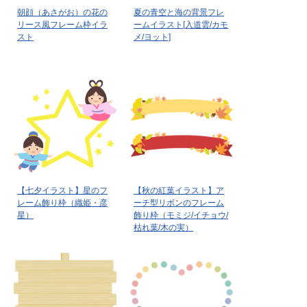
朝顔（あさがお）の花の
夏の青空と海の背景フレ
リース風フレーム枠イラ
ームイラスト[入道雲/カモ
スト
メ/ヨット]
【七夕イラスト】星のフ
【秋の紅葉イラスト】ア
レーム飾り枠（織姫・彦
ーチ型リボンのフレーム
星）
飾り枠（モミジ/イチョウ/
枯れ葉/木の実）