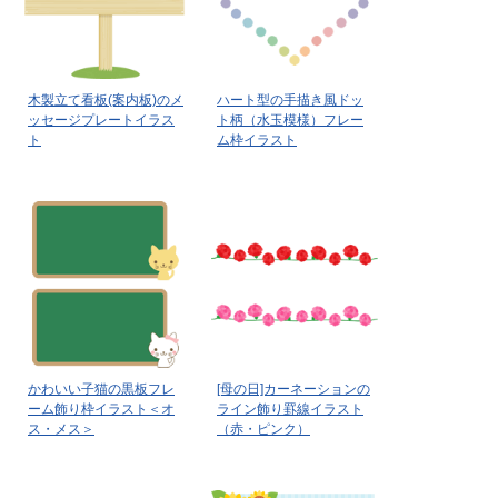
木製立て看板(案内板)のメ
ハート型の手描き風ドッ
ッセージプレートイラス
ト柄（水玉模様）フレー
ト
ム枠イラスト
かわいい子猫の黒板フレ
[母の日]カーネーションの
ーム飾り枠イラスト＜オ
ライン飾り罫線イラスト
ス・メス＞
（赤・ピンク）